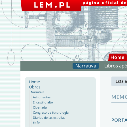
Home
Narrativa
Libros apó
Está 
Home
Obras
Narrativa
MEMO
Astronautas
El castillo alto
Ciberíada
Congreso de futurologia
Diarios de las estrellas
PORT
Edén