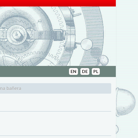
EN
DE
PL
una bañera