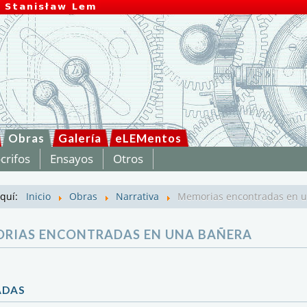
Obras
Galería
eLEMentos
crifos
Ensayos
Otros
aquí:
Inicio
Obras
Narrativa
Memorias encontradas en 
RIAS ENCONTRADAS EN UNA BAÑERA
ADAS