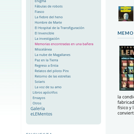
Enigma
Fábulas de robots
Fiasco
La fiebre del heno
Hombre de Marte
El Hospital de la Transfiguración
MEMOR
El Invencible
La investigación
Memorias encontradas en una bañera
Miscelánea
La nube de Magallanes
Paz en la Tierra
Regreso a Entia
Relatos del piloto Pirx
Retorno de las estrellas
Solaris
La voz de su amo
Libros apócrifos
la cond
Ensayos
fabricad
Otros
físico y
Galería
conviert
eLEMentos