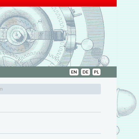
EN
DE
PL
em