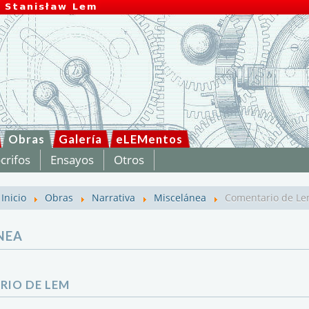
Obras
Galería
eLEMentos
crifos
Ensayos
Otros
Inicio
Obras
Narrativa
Miscelánea
Comentario de L
NEA
IO DE LEM