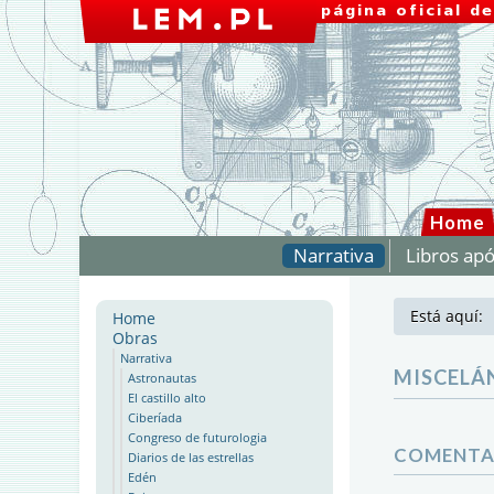
Home
Narrativa
Libros apó
Está aquí:
Home
Obras
Narrativa
MISCELÁ
Astronautas
El castillo alto
Ciberíada
Congreso de futurologia
COMENTAR
Diarios de las estrellas
Edén