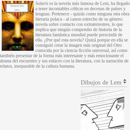
Solaris
es la novela más famosa de Lem, ha llegado
a tener incontables críticas en decenas de países y
lenguas. Pertenece - quizás como ninguna otra obra
literaria polaca - al canon estrecho de su género:
novela sobre contacto con extraterrestres, lo que
implica que ningún compendio de historia de la
literatura fantástica mundial puede prescindir de
ella. ¿Por qué esta novela? Quizá porque en ella se
consiguió crear la imagen más original del Otro
conocida por la ciencia ficción universal, así como
también presentar de la forma más interesante y más emocionante el
drama del encuentro y sus enlaces con la literatura, con la narración de
relatos, inseparable de la cultura humana.
5.00
out
Dibujos de Lem
of
5
based
on
2
ratings
2
user
reviews.
Temática