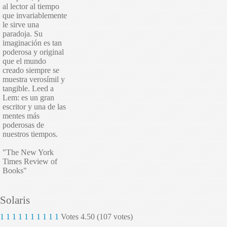
al lector al tiempo
que invariablemente
le sirve una
paradoja. Su
imaginación es tan
poderosa y original
que el mundo
creado siempre se
muestra verosímil y
tangible. Leed a
Lem: es un gran
escritor y una de las
mentes más
poderosas de
nuestros tiempos.
"The New York
Times Review of
Books"
Solaris
1
1
1
1
1
1
1
1
1
1
Votes 4.50 (107 votes)