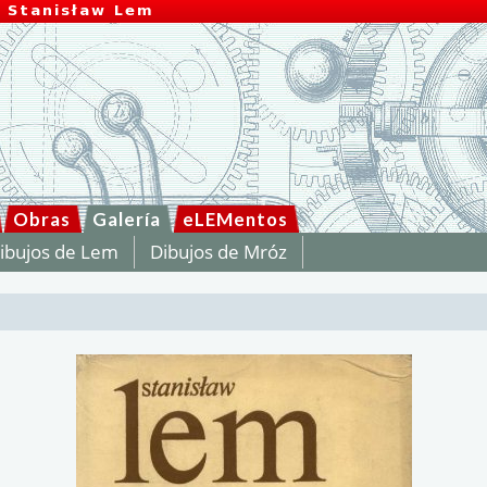
Obras
Galería
eLEMentos
ibujos de Lem
Dibujos de Mróz