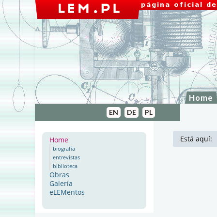
Home
EN
DE
PL
Está aquí:
Home
biografia
entrevistas
biblioteca
Obras
Galería
eLEMentos