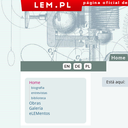
Home
EN
DE
PL
Está aquí:
Home
biografia
entrevistas
biblioteca
Obras
Galería
eLEMentos